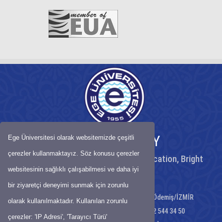
EGE UNIVERSITY
Ege Üniversitesi olarak websitemizde çeşitli
çerezler kullanmaktayız. Söz konusu çerezler
Peaceful University, High Quality Education, Bright
Future
websitesinin sağlıklı çalışabilmesi ve daha iyi
bir ziyaretçi deneyimi sunmak için zorunlu
Atatürk Mahallesi Atatürk Caddesi No:1 Ödemiş/İZMİR
olarak kullanılmaktadır. Kullanılan zorunlu
Telephone: 0232 544 34 50 - Fax;: 0232 544 34 50
çerezler: 'IP Adresi', 'Tarayıcı Türü'