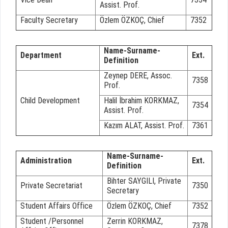
Assist. Prof.
Faculty Secretary
Özlem ÖZKOÇ, Chief
7352
Name-Surname-
Department
Ext.
Definition
Zeynep DERE, Assoc.
7358
Prof.
Child Development
Halil İbrahim KORKMAZ,
7354
Assist. Prof.
Kazım ALAT, Assist. Prof.
7361
Name-Surname-
Administration
Ext.
Definition
Bihter SAYGILI, Private
Private Secretariat
7350
Secretary
Student Affairs Office
Özlem ÖZKOÇ, Chief
7352
Student /Personnel
Zerrin KORKMAZ,
7378