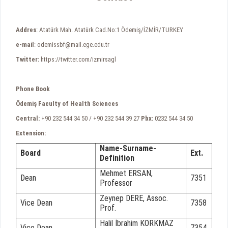
Addres
: Atatürk Mah. Atatürk Cad.No:1 Ödemiş/İZMİR/TURKEY
e-mail
: odemissbf@mail.ege.edu.tr
Twitter:
https://twitter.com/izmirsagl
Phone Book
Ödemiş Faculty of Health Sciences
Central:
+90 232 544 34 50 / +90 232 544 39 27
Pbx:
0232 544 34 50
Extension:
Name-Surname-
Board
Ext.
Definition
Mehmet ERSAN,
Dean
7351
Professor
Zeynep DERE, Assoc.
Vice Dean
7358
Prof.
Halil İbrahim KORKMAZ
Vice Dean
7354