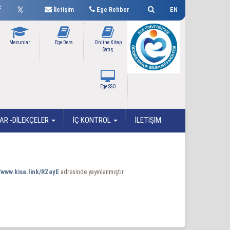
İletişim
Ege Rehber
EN
Mezunlar
Ege Ders
Online Kitap
Satış
Ege SSO
R -DİLEKÇELER
İÇ KONTROL
İLETİŞİM
//www.kisa.link/RZayE
adresinde yayınlanmıştır.