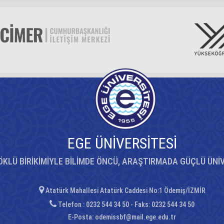
EGE ÜNİVERSİTESİ
ÖKLÜ BİRİKİMİYLE BİLİMDE ÖNCÜ, ARAŞTIRMADA GÜÇLÜ ÜNİ
Atatürk Mahallesi Atatürk Caddesi No:1 Ödemiş/İZMİR
Telefon : 0232 544 34 50 - Faks: 0232 544 34 50
E-Posta:
odemissbf@mail.ege.edu.tr