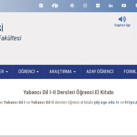
İ
Engelsiz Ege
Fakültesi
ER
ÖĞRENCİ
ARAŞTIRMA
ADAY ÖĞRENCİ
FORMLA
Yabancı Dil I-II Dersleri Öğrenci El Kitabı
lan
Yabancı Dil I
ve
Yabancı Dil II
dersleri öğrenci el kitabı
ydy.ege.edu.tr
ve
https: