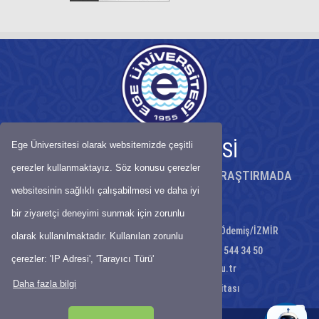
EGE ÜNİVERSİTESİ
Ege Üniversitesi olarak websitemizde çeşitli
çerezler kullanmaktayız. Söz konusu çerezler
KÖKLÜ BİRİKİMİYLE BİLİMDE ÖNCÜ, ARAŞTIRMADA
GÜÇLÜ ÜNİVERSİTE
websitesinin sağlıklı çalışabilmesi ve daha iyi
bir ziyaretçi deneyimi sunmak için zorunlu
Atatürk Mahallesi Atatürk Caddesi No:1 Ödemiş/İZMİR
olarak kullanılmaktadır. Kullanılan zorunlu
Telefon : 0232 544 34 50 - Faks: 0232 544 34 50
çerezler: 'IP Adresi', 'Tarayıcı Türü'
E-Posta:
odemissbf@mail.ege.edu.tr
Daha fazla bilgi
Ulaşım Haritası
-
Site Haritası